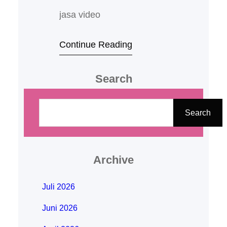
jasa video
Continue Reading
Search
C
a
Search
r
i
Archive
Juli 2026
Juni 2026