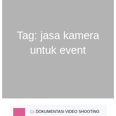
k
a
m
Tag:
jasa kamera
untuk event
DOKUMENTASI VIDEO SHOOTING