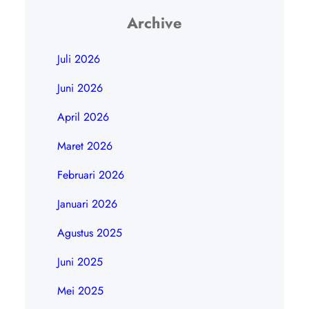
Dukung acara Anda dengan
Archive
dokumentasi real-time berkualitas
Juli 2026
tinggi yang bisa…
Juni 2026
April 2026
Maret 2026
Februari 2026
Januari 2026
Agustus 2025
Juni 2025
Mei 2025