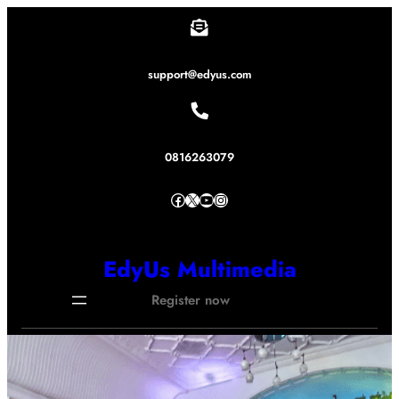
Lewati
ke
konten
support@edyus.com
0816263079
Facebook
X
YouTube
Instagram
EdyUs Multimedia
Register now