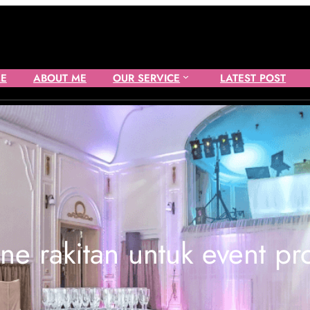
E
ABOUT ME
OUR SERVICE
LATEST POST
ne rakitan untuk event pr