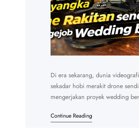
Di era sekarang, dunia videograf
sekadar hobi merakit drone sendir
mengerjakan proyek wedding berke
cinematic. Awalnya mungkin terd
Continue Reading
berbagai komponen, trial error,