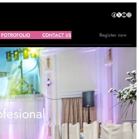
Facebook
X
YouTube
Instagram
POTROFOLIO
CONTACT US
Register now
ofesional