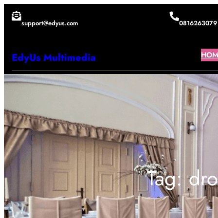
Lewati
support@edyus.com
0816263079
ke
konten
HOM
EdyUs Multimedia
Tag:
dro