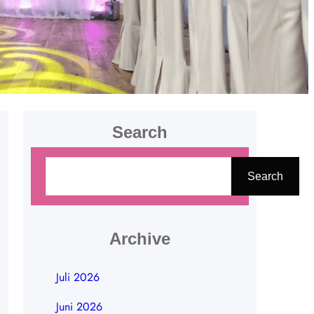
Search
C
Search
a
r
i
Archive
Juli 2026
Juni 2026