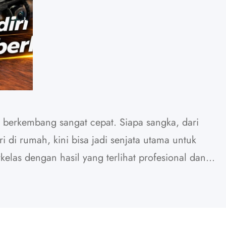
i berkembang sangat cepat. Siapa sangka, dari
i di rumah, kini bisa jadi senjata utama untuk
las dengan hasil yang terlihat profesional dan
engar sederhana: merakit drone dari nol, mencoba
 hingga akhirnya menemukan setup yang pas. Tapi…