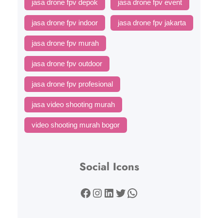
jasa drone fpv depok
jasa drone fpv event
jasa drone fpv indoor
jasa drone fpv jakarta
jasa drone fpv murah
jasa drone fpv outdoor
jasa drone fpv profesional
jasa video shooting murah
video shooting murah bogor
Social Icons
Facebook
Instagram
LinkedIn
Twitter
WhatsApp