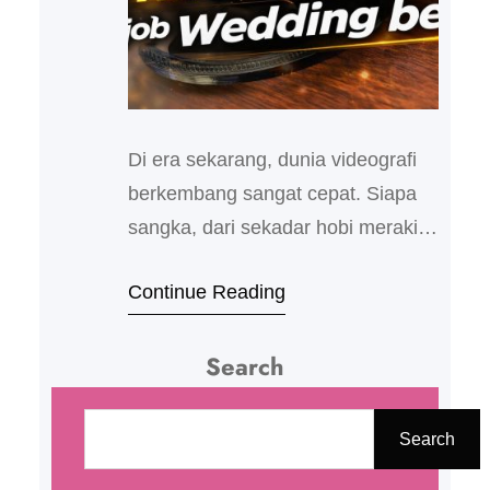
Di era sekarang, dunia videografi
berkembang sangat cepat. Siapa
sangka, dari sekadar hobi merakit
drone sendiri di rumah, kini bisa
Continue Reading
jadi senjata utama untuk
mengerjakan proyek wedding
Search
berkelas dengan hasil yang terlihat
profesional dan cinematic. Awalnya
C
mungkin terdengar sederhana:
a
Search
merakit drone dari nol, mencoba
r