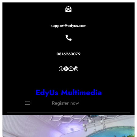
Lewati
ke
konten
support@edyus.com
0816263079
Facebook
X
YouTube
Instagram
EdyUs Multimedia
Register now