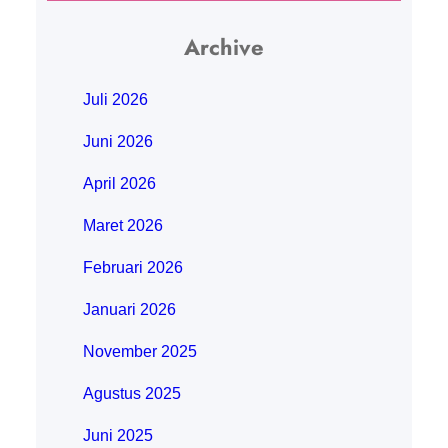
berbagai komponen, trial error,
i
hingga akhirnya menemukan setup
Archive
yang pas. Tapi…
Juli 2026
Juni 2026
April 2026
Maret 2026
Februari 2026
Januari 2026
November 2025
Agustus 2025
Juni 2025