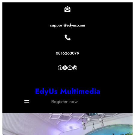
Lewati
ke
konten
support@edyus.com
0816263079
Facebook
X
YouTube
Instagram
EdyUs Multimedia
Register now