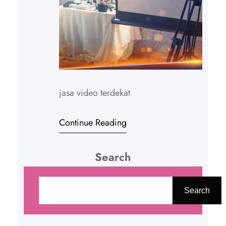
jasa video terdekat
Continue Reading
Search
C
a
Search
r
i