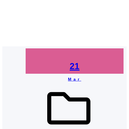
dokumentasi acara
terbaik
21
Mar