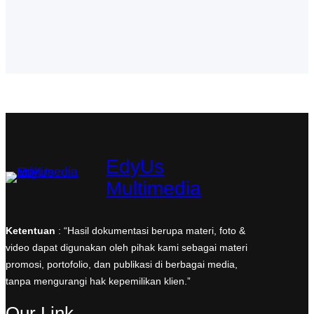
b
a
e
t
s
o
g
d
e
A
o
r
I
r
p
k
a
n
p
m
EdyUs
Multimedia
Ketentuan
: “Hasil dokumentasi berupa materi, foto &
video dapat digunakan oleh pihak kami sebagai materi
promosi, portofolio, dan publikasi di berbagai media,
tanpa mengurangi hak kepemilikan klien.”
Our Link