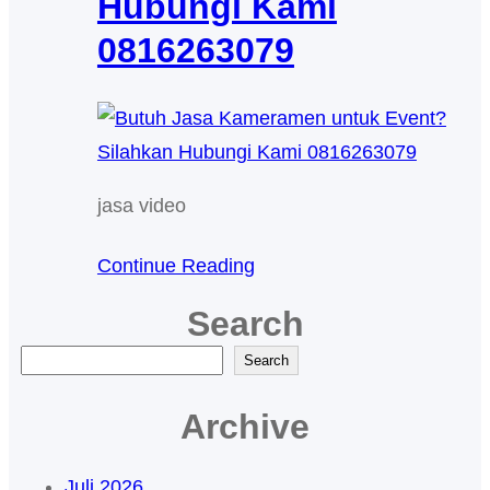
Hubungi Kami
0816263079
jasa video
Continue Reading
Search
C
Search
a
Archive
r
i
Juli 2026