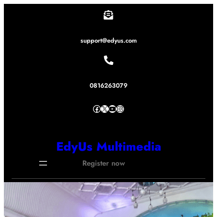
Lewati
ke
konten
support@edyus.com
0816263079
Facebook
X
YouTube
Instagram
EdyUs Multimedia
Register now