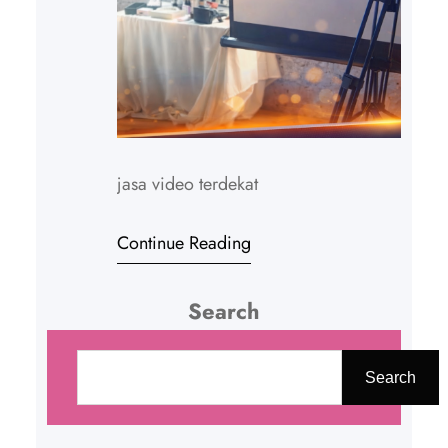
jasa video terdekat
Continue Reading
Search
C
a
Search
r
i